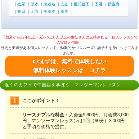
|
社家
|
厚木
|
海老名
|
入谷
|
相武台下
|
下溝
|
原当麻
|
番田
|
上溝
|
南橋本
|
橋本
「創業から22年以上・延べ5.1万人以上の生徒さんに支持される、個人レッスンで
の実績と信頼」
歴史と実績がある個人レッスンで、効率的かつスムーズに語学力を身につけてみま
せんか。
👉まずは、無料で体験したい
無料体験レッスンは、コチラ
近くのカフェで中国語を学ぼう！マンツーマンレッスン
ここがポイント！
リーズナブルな料金：
入会金9,800円、月会費3,000
円、マンツーマンレッスンは1回（60分）3,000円
と手頃な価格で提供。