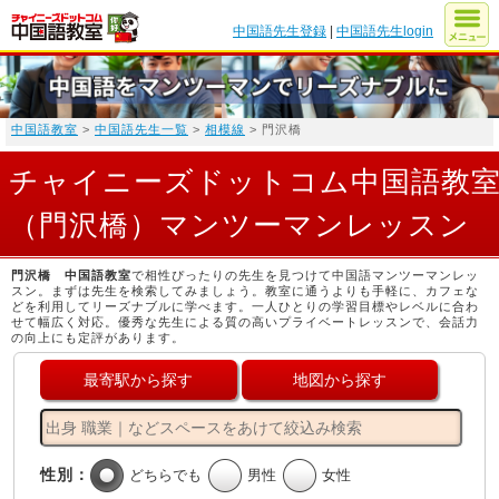
中国語先生登録
|
中国語先生login
中国語教室
>
中国語先生一覧
>
相模線
> 門沢橋
チャイニーズドットコム中国語教
（門沢橋）マンツーマンレッスン
門沢橋 中国語教室
で相性ぴったりの先生を見つけて中国語マンツーマンレッ
スン。まずは先生を検索してみましょう。教室に通うよりも手軽に、カフェな
どを利用してリーズナブルに学べます。一人ひとりの学習目標やレベルに合わ
せて幅広く対応。優秀な先生による質の高いプライベートレッスンで、会話力
の向上にも定評があります。
最寄駅から探す
地図から探す
性別：
どちらでも
男性
女性