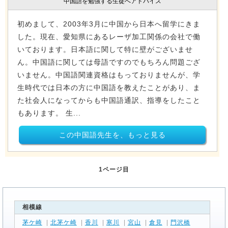
中国語を勉強する生徒へアドバイス
初めまして、2003年3月に中国から日本へ留学にきま
した。現在、愛知県にあるレーザ加工関係の会社で働
いております。日本語に関して特に壁がございませ
ん。中国語に関しては母語ですのでもちろん問題ござ
いません。中国語関連資格はもっておりませんが、学
生時代では日本の方に中国語を教えたことがあり、ま
た社会人になってからも中国語通訳、指導をしたこと
もあります。 生...
この中国語先生を、もっと見る
1ページ目
相模線
茅ケ崎
|
北茅ケ崎
|
香川
|
寒川
|
宮山
|
倉見
|
門沢橋