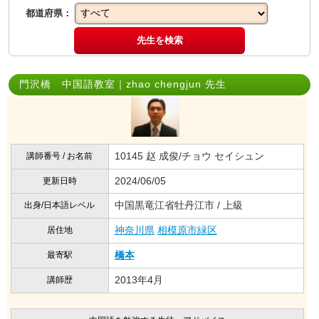
都道府県：
先生を検索
門沢橋 中国語教室｜zhao chengjun 先生
10145 赵 成俊/チョウ セイシュン
講師番号 / お名前
2024/06/05
更新日時
中国黒竜江省牡丹江市 / 上級
出身/日本語レベル
神奈川県
相模原市緑区
居住地
橋本
最寄駅
2013年4月
講師歴