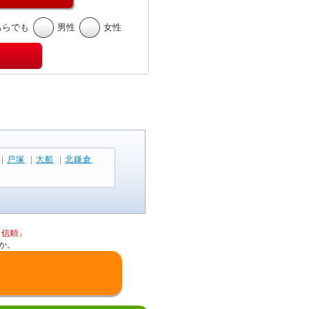
ちらでも
男性
女性
|
戸塚
|
大船
|
北鎌倉
と信頼」
か。