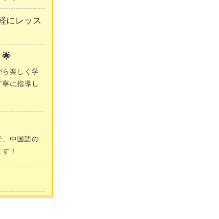
軽にレッス
🌟
がら楽しく学
丁寧に指導し
で、中国語の
ます！