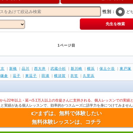
性別：
ど
先生を検索
1ページ目
東京
|
新橋
|
品川
|
西大井
|
武蔵小杉
|
新川崎
|
横浜
|
保土ケ谷
|
東戸塚
|
鎌倉
|
逗子
|
東逗子
|
田浦
|
横須賀
|
衣笠
|
久里浜
から22年以上・延べ5.1万人以上の生徒さんに支持される、個人レッスンでの実績
史と実績がある個人レッスンで、効率的かつスムーズに語学力を身につけてみません
👉まずは、無料で体験したい
無料体験レッスンは、コチラ