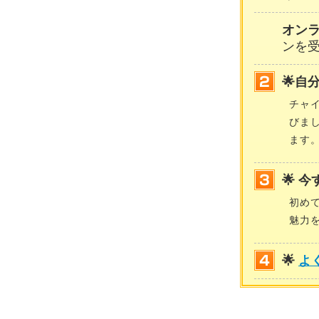
オン
ンを
🌟自
チャ
びま
ます
🌟 
初め
魅力
🌟
よ