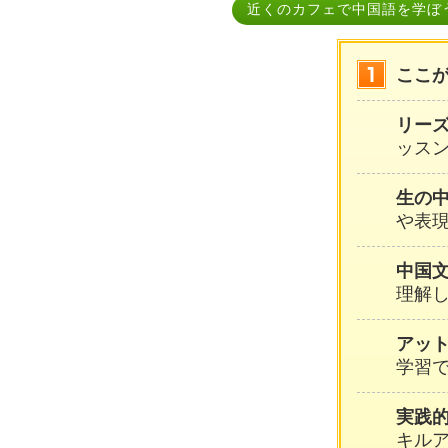
近くのカフェで中国語を学ぼ
ここ
リー
ッスン
生の
や表
中国
理解
アッ
学習
実践
キル