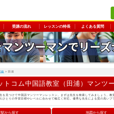
受講の流れ
レッスンの特長
よくある質問
賀線
> 田浦
ットコム中国語教室（田浦）マンツ
生を見つけて中国語マンツーマンレッスン。まずは先生を検索してみましょう。教
人ひとりの学習目標やレベルに合わせて幅広く対応。優秀な先生による質の高いプ
寄駅から探す
地図から探す