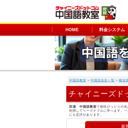
HOME
料金システム
中国語教室
>
中国語先生一覧
>
横須
チャイニーズド
田浦 中国語教室
で相性ぴったりの先
利用してリーズナブルに学べます。一
にも定評があります。
最