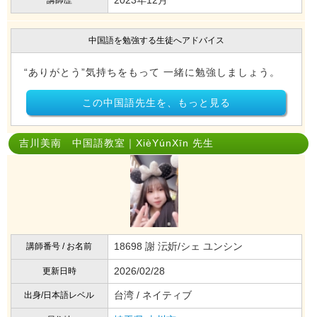
2023年12月
講師歴
中国語を勉強する生徒へアドバイス
“ありがとう”気持ちをもって 一緒に勉強しましょう。
この中国語先生を、もっと見る
吉川美南 中国語教室｜XièYúnXīn 先生
18698 謝 沄妡/シェ ユンシン
講師番号 / お名前
2026/02/28
更新日時
台湾 / ネイティブ
出身/日本語レベル