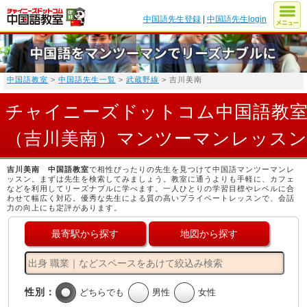
中国語先生登録
|
中国語先生login
中国語教室
>
中国語先生一覧
>
武蔵野線
> 吉川美南
チャイニーズドットコム中国語教
（吉川美南）マンツーマンレッス
吉川美南 中国語教室
で相性ぴったりの先生を見つけて中国語マンツーマンレ
ッスン。まずは先生を検索してみましょう。教室に通うよりも手軽に、カフェ
などを利用してリーズナブルに学べます。一人ひとりの学習目標やレベルに合
わせて幅広く対応。優秀な先生による質の高いプライベートレッスンで、会話
力の向上にも定評があります。
最寄駅から探す
地図から探す
性別：
どちらでも
男性
女性