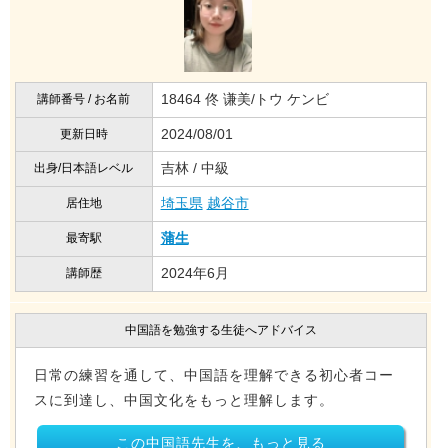
18464 佟 谦美/トウ ケンビ
講師番号 / お名前
2024/08/01
更新日時
吉林 / 中級
出身/日本語レベル
埼玉県
越谷市
居住地
蒲生
最寄駅
2024年6月
講師歴
中国語を勉強する生徒へアドバイス
日常の練習を通して、中国語を理解できる初心者コー
スに到達し、中国文化をもっと理解します。
この中国語先生を、もっと見る