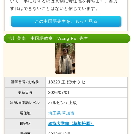
いて、事に対するのは真剣に责任感を持ちます。努力
すればできないことはないと信じています。
この中国語先生を、もっと見る
吉川美南 中国語教室｜Wang Fei 先生
18329 王 妃/オウ ヒ
講師番号 / お名前
2026/07/01
更新日時
ハルビン / 上級
出身/日本語レベル
埼玉県
草加市
居住地
獨協大学前〈草加松原〉
最寄駅