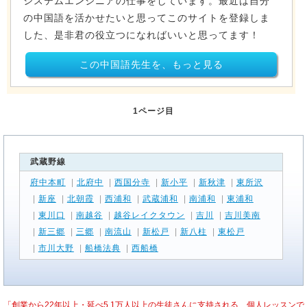
システムエンジニアの仕事をしています。最近は自分
の中国語を活かせたいと思ってこのサイトを登録しま
した、是非君の役立つになればいいと思ってます！
この中国語先生を、もっと見る
1ページ目
武蔵野線
府中本町
|
北府中
|
西国分寺
|
新小平
|
新秋津
|
東所沢
|
新座
|
北朝霞
|
西浦和
|
武蔵浦和
|
南浦和
|
東浦和
|
東川口
|
南越谷
|
越谷レイクタウン
|
吉川
|
吉川美南
|
新三郷
|
三郷
|
南流山
|
新松戸
|
新八柱
|
東松戸
|
市川大野
|
船橋法典
|
西船橋
「創業から22年以上・延べ5.1万人以上の生徒さんに支持される、個人レッスンで