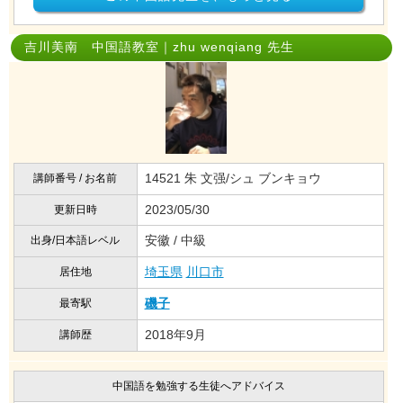
吉川美南 中国語教室｜zhu wenqiang 先生
14521 朱 文强/シュ ブンキョウ
講師番号 / お名前
2023/05/30
更新日時
安徽 / 中級
出身/日本語レベル
埼玉県
川口市
居住地
磯子
最寄駅
2018年9月
講師歴
中国語を勉強する生徒へアドバイス