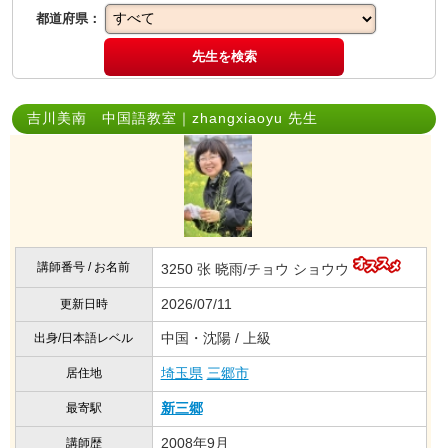
都道府県：
先生を検索
吉川美南 中国語教室｜zhangxiaoyu 先生
講師番号 / お名前
3250 张 晓雨/チョウ ショウウ
2026/07/11
更新日時
中国・沈陽 / 上級
出身/日本語レベル
埼玉県
三郷市
居住地
新三郷
最寄駅
2008年9月
講師歴