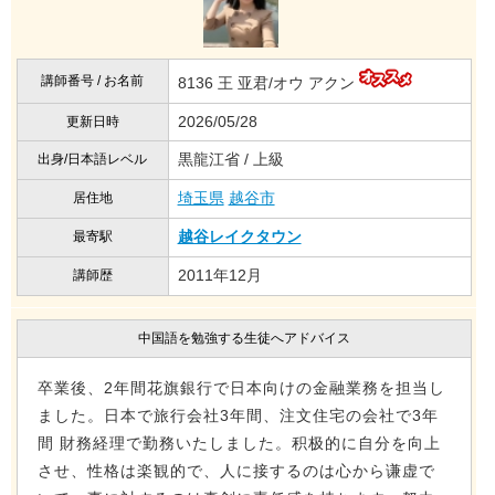
講師番号 / お名前
8136 王 亚君/オウ アクン
2026/05/28
更新日時
黒龍江省 / 上級
出身/日本語レベル
埼玉県
越谷市
居住地
越谷レイクタウン
最寄駅
2011年12月
講師歴
中国語を勉強する生徒へアドバイス
卒業後、2年間花旗銀行で日本向けの金融業務を担当し
ました。日本で旅行会社3年間、注文住宅の会社で3年
間 財務経理で勤務いたしました。积极的に自分を向上
させ、性格は楽観的で、人に接するのは心から谦虚で