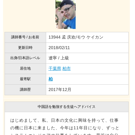
13944 孟 庆欢/モウ ケイカン
講師番号 / お名前
2018/02/11
更新日時
遼寧 / 上級
出身/日本語レベル
千葉県
柏市
居住地
柏
最寄駅
2017年12月
講師歴
中国語を勉強する生徒へアドバイス
はじめまして、私、日本の文化に興味を持って、仕事
の機に日本に来ました、今年は11年目になり、ずっと