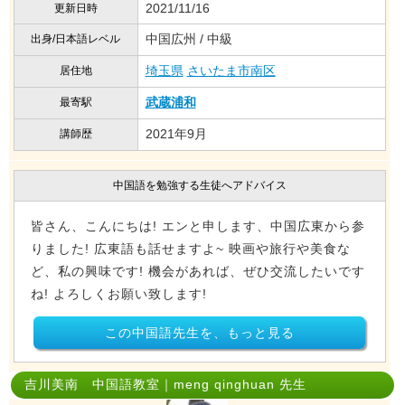
2021/11/16
更新日時
中国広州 / 中級
出身/日本語レベル
埼玉県
さいたま市南区
居住地
武蔵浦和
最寄駅
2021年9月
講師歴
中国語を勉強する生徒へアドバイス
皆さん、こんにちは! エンと申します、中国広東から参
りました! 広東語も話せますよ~ 映画や旅行や美食な
ど、私の興味です! 機会があれば、ぜひ交流したいです
ね! よろしくお願い致します!
この中国語先生を、もっと見る
吉川美南 中国語教室｜meng qinghuan 先生