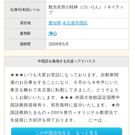
観光名所の桂林（けいりん） / ネイティ
出身/日本語レベル
ブ
愛知県
名古屋市西区
居住地
浄心
最寄駅
2009年5月
講師歴
中国語を勉強する生徒へアドバイス
★★★いつも大変お世話になっております。自動車関
連のお仕事をすることになり、６月から８年半にいた
東京を離れて名古屋に転勤してきました。どうぞよろ
しくお願いいたします。★★★ 米国大使館認定国際中
国語教師資格有り、初対面時に提示いたします。 ★外
国語教師たるもの＋200％努力＋オリジナル教授法で、
生徒様に大好評を得ております。 にーは...
この中国語先生を、もっと見る