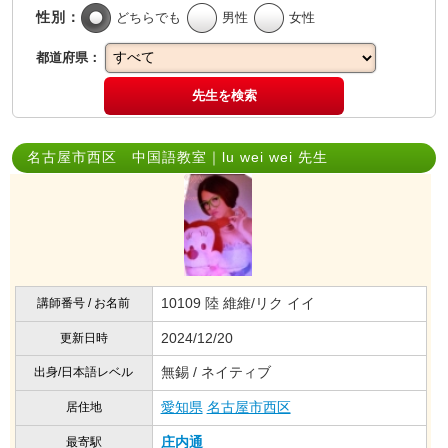
性別：
どちらでも
男性
女性
都道府県：
先生を検索
名古屋市西区 中国語教室｜lu wei wei 先生
10109 陸 維維/リク イイ
講師番号 / お名前
2024/12/20
更新日時
無錫 / ネイティブ
出身/日本語レベル
愛知県
名古屋市西区
居住地
庄内通
最寄駅