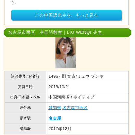
う。
この中国語先生を、もっと見る
名古屋市西区 中国語教室｜LIU WENQI 先生
14957 劉 文奇/リュウ ブンキ
講師番号 / お名前
2019/10/21
更新日時
中国河南省 / ネイティブ
出身/日本語レベル
愛知県
名古屋市西区
居住地
名古屋
最寄駅
2017年12月
講師歴