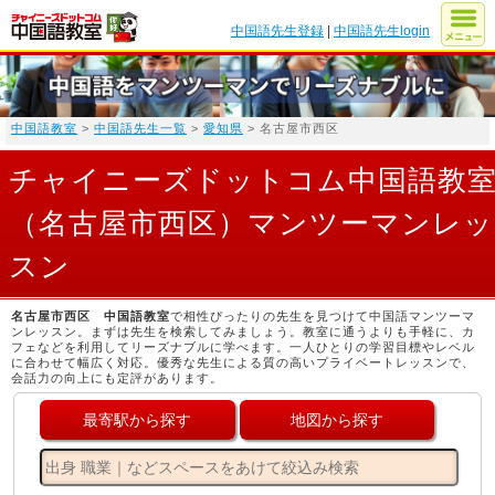
中国語先生登録
|
中国語先生login
中国語教室
>
中国語先生一覧
>
愛知県
> 名古屋市西区
チャイニーズドットコム中国語教
（名古屋市西区）マンツーマンレッ
スン
名古屋市西区 中国語教室
で相性ぴったりの先生を見つけて中国語マンツーマ
ンレッスン。まずは先生を検索してみましょう。教室に通うよりも手軽に、カ
フェなどを利用してリーズナブルに学べます。一人ひとりの学習目標やレベル
に合わせて幅広く対応。優秀な先生による質の高いプライベートレッスンで、
会話力の向上にも定評があります。
最寄駅から探す
地図から探す