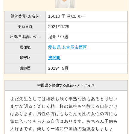
16010 于 露/ユ ルー
講師番号 / お名前
2021/11/29
更新日時
揚州 / 中級
出身/日本語レベル
愛知県
名古屋市西区
居住地
浅間町
最寄駅
2019年5月
講師歴
中国語を勉強する生徒へアドバイス
まだ先生としては経験も浅く未熟な所もあるとは思い
ますが明るく楽しく精一杯の気持ちで教える自信だけ
はあります。男性の方はもちろん同性の女性の方にも
気に入ってもらえる自信はあります。もちろん子供も
大好きです。楽しく一緒に中国語の勉強をしましょ