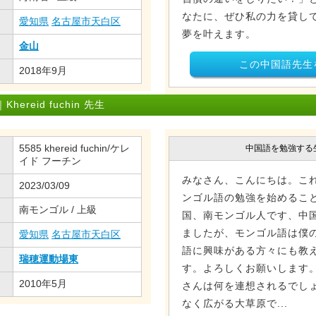
なたに、ぜひ私の力を貸し
愛知県
名古屋市天白区
夢を叶えます。
金山
この中国語先生
2018年9月
reid fuchin 先生
5585 khereid fuchin/ケレ
中国語を勉強する
イド フーチン
みなさん、こんにちは。こ
2023/03/09
ンゴル語の勉強を始めること
南モンゴル / 上級
国、南モンゴル人です、中
ましたが、モンゴル語は僕
愛知県
名古屋市天白区
語に興味がある方々にも教
瑞穂運動場東
す。よろしくお願いします
2010年5月
さんは何を連想されるでし
なく広がる大草原で...