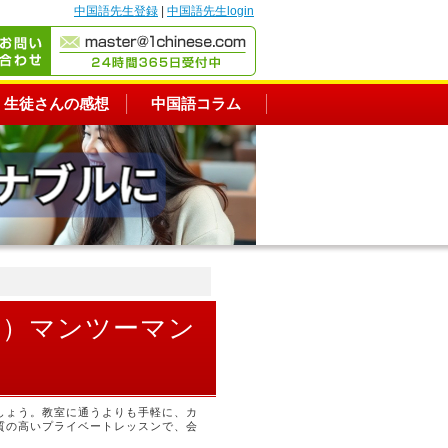
中国語先生登録
|
中国語先生login
生徒さんの感想
中国語コラム
区）マンツーマン
しょう。教室に通うよりも手軽に、カ
質の高いプライベートレッスンで、会