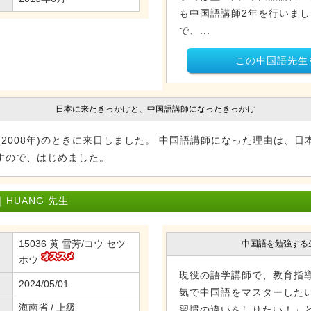
も中国語講師2年を行いま
で、...
この中国語先生
日本に来たきっかけと、中国語講師になったきっかけ
(2008年)のときに来日しました。 中国語講師になった理由は、
すので、はじめました。
HUANG 先生
15036 黄 雪芳/コウ セツ
中国語を勉強する
ホウ
現役の語学講師で、教育指
2024/05/01
気で中国語をマスターした
海南省 / 上級
習慣の違いをしりたい！」