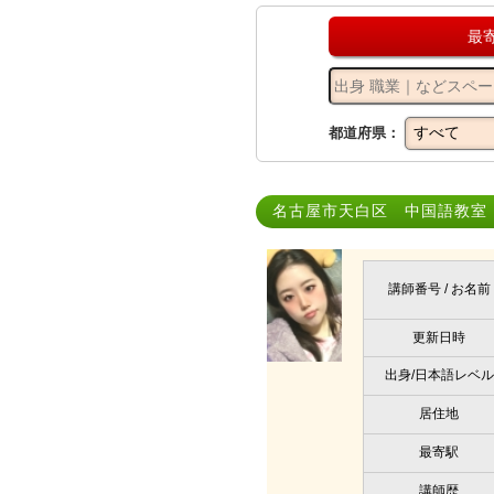
最
都道府県：
名古屋市天白区 中国語教室｜zh
講師番号 / お名前
更新日時
出身/日本語レベル
居住地
最寄駅
講師歴