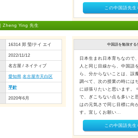
この中国語先生
eng Ying 先生
16314 郑 莹/テイ エイ
中国語を勉強する
2022/11/12
日本生まれ日本育ちなので
名古屋 / ネイティブ
人と同じ目線から、中国語
ら、分からないことは、誤
愛知県
名古屋市天白区
調べて、次の授業の時には
平針
に頑張りたいと思います。 
で、ぎこちない点も多いと
2020年6月
はの元気さで同じ目標に向
す。宜しくお願い...
この中国語先生