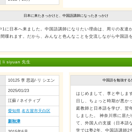
日本に来たきっかけと、中国語講師になったきっかけ
中1に日本へ来ました。中国語講師になりたい理由は、周りの友達
時間喋れます。だから、みんなと色んなことを交流しながら中国語
siyuan 先生
10125 李 思远/·リ シエン
中国語を勉強する
2025/01/23
はじめまして、李と申します。
江蘇 / ネイティブ
日し、ちょっと時期が悪か
庭教師と日本語を学び、翌
愛知県
名古屋市天白区
しました。 神奈川県に居た
新秋津
て、外国人の支援（日本語な
学では塾2年、中国語講師2
2015年6月