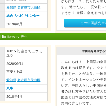
から始まって、だんだん新
す。 迷ッたら、一度体験レ
愛知県
名古屋市天白区
ょうか？ 皆様に会えるのを
総合リハビリセンター
この中国語先生
2019年8月
 jiayong 先生
16015 刘 嘉勇/リュウ カ
中国語を勉強する
ユウ
こんにちは！ 中国語の会
2020/09/11
教えるのは得意です。今ま
西安 / 上級
を教えたことがあり、中国
す。イントネーションや発
愛知県
名古屋市天白区
い方、中国人らしい中国語
八事
者の話し方を学びたい方大歓
2018年4月
国語と日本語の文法の対照
異同に詳しいです。...