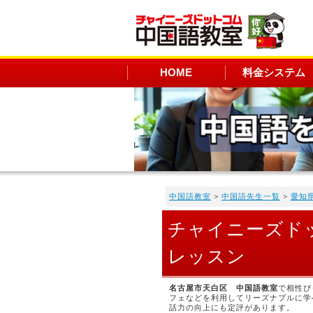
HOME
料金システム
中国語教室
>
中国語先生一覧
>
愛知
チャイニーズド
レッスン
名古屋市天白区 中国語教室
で相性ぴ
フェなどを利用してリーズナブルに学
話力の向上にも定評があります。