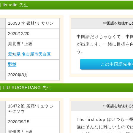
suolin 先生
16093 李 锁林/リ サリン
中国語を勉強する
2020/12/20
中国語だけじゃなくて、中
湖北省 / 上級
が出来ます。一緒に目標を
う。
愛知県
名古屋市天白区
この中国語先生
野並
2020年3月
U RUOSHUANG 先生
16472 劉 若霜/リュウ ジ
中国語を勉強する
ャクソウ
The first step はい
2020/09/15
強はそんなに難しいもので
貴州省 / 上級