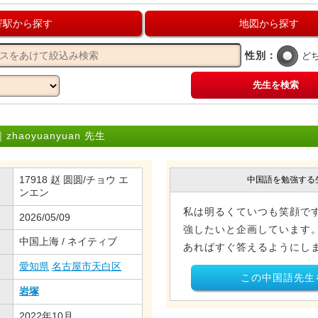
寄駅から探す
地図から探す
性別：
ど
先生を検索
aoyuanyuan 先生
17918 赵 圆圆/チョウ エ
中国語を勉強する
ンエン
私は明るくていつも笑顔で
2026/05/09
強したいと企画しています
中国上海 / ネイティブ
あればすぐ答えるようにし
愛知県
名古屋市天白区
この中国語先生
岩塚
2022年10月