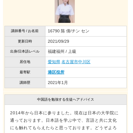
16790 陈 倩/チン セン
講師番号 / お名前
2021/09/29
更新日時
福建福州 / 上級
出身/日本語レベル
愛知県
名古屋市中川区
居住地
港区役所
最寄駅
2021年1月
講師歴
中国語を勉強する生徒へアドバイス
2014年から日本に参りました。現在は日本の大学院に
通っております。日本語を学ぶ中で、言語と共に文化
にも触れてもらえたらと思っております。どうぞよろ