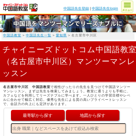
中国語先生登録
|
中国語先生login
中国語教室
>
中国語先生一覧
>
愛知県
> 名古屋市中川区
チャイニーズドットコム中国語教
（名古屋市中川区）マンツーマンレ
ッスン
名古屋市中川区 中国語教室
で相性ぴったりの先生を見つけて中国語マンツー
マンレッスン。まずは先生を検索してみましょう。教室に通うよりも手軽に、
カフェなどを利用してリーズナブルに学べます。一人ひとりの学習目標やレベ
ルに合わせて幅広く対応。優秀な先生による質の高いプライベートレッスン
で、会話力の向上にも定評があります。
最寄駅から探す
地図から探す