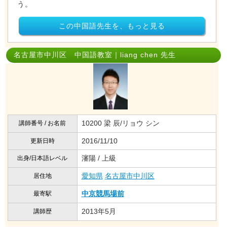
う。
この中国語先生を、もっと見る
名古屋市中川区 中国語教室｜liang chen 先生
10200 梁 辰/リョウ シン
講師番号 / お名前
2016/11/10
更新日時
瀋陽 / 上級
出身/日本語レベル
愛知県
名古屋市中川区
居住地
中京競馬場前
最寄駅
2013年5月
講師歴